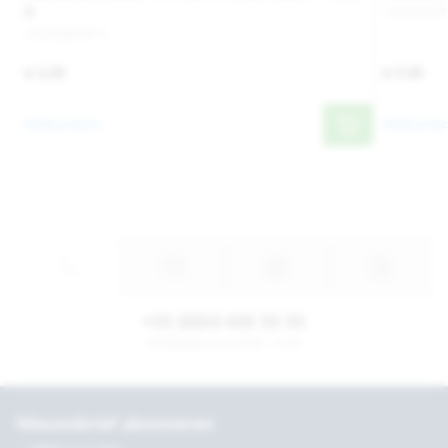
9
711924-MT
1013008-MT 9
€ 3,50
€ 9,40
Bekijk product
Bekijk produc
+31 (0)53 435 55 55
Werkdagen tussen 8:30 - 17:30
Nieuwsbrief abonneren