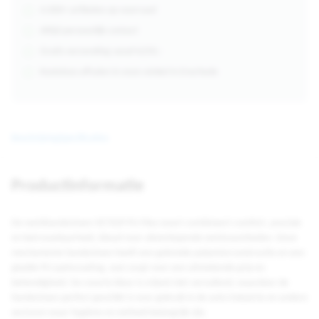
4.000+ artikelen op voorraad
Altijd persoonlijk contact
Gratis verzending vanaf €250,-
Kosteloos afhalen in onze winkel in Enschede
Beschrijving
Specificaties
Productinformatie
De werkhandschoen VE702P PU-Flex zwart combineert comfort, precisie
en betrouwbaarheid, ideaal voor uiteenlopende werkzaamheden. Deze
mechanische handschoen heeft een gebreide polyesterconstructie en een
gladde PU-palmcoating, wat zorgt voor een uitstekende grip en
behendigheid. De zwarte kleur is vrijwel niet vervuilend, waardoor de
handschoen perfect geschikt is voor gebruik in de auto-industrie en andere
sectoren waar hygiëne en netheid belangrijk zijn.