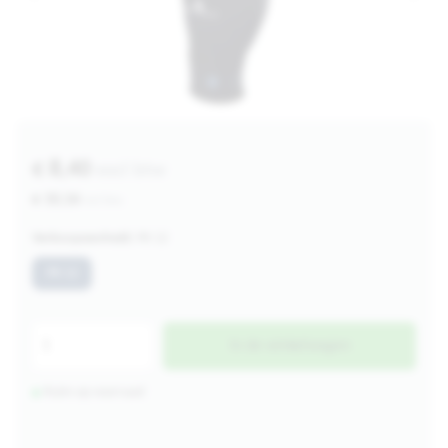
€ 8,40
excl btw
€ 10,16
incl btw
Verkoopeenheid:
PK 12
PK 12
In de winkelwagen
Ruim op voorraad