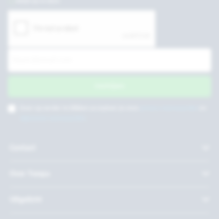
Altijd up to date
Inschrijven
Door op verder te klikken accepteer je onze
privacy voorwaarden
en
algemene voorwaarden
.
Contact
Over Twepa
Uitgelicht