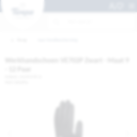
Terug
naar Handbescherming
Werkhandschoen VE702P Zwart - Maat 9
- 12 Paar
Artikelnr. 1012953-PK 12
Merk: DeltaPlus