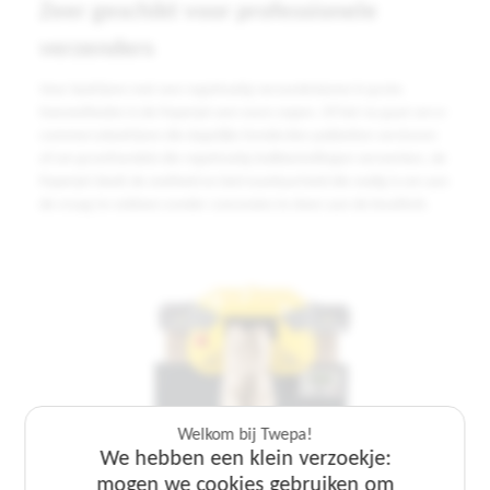
Zeer geschikt voor professionele
verzenders
Voor bedrijven met een regelmatig verzendvolume in grote
hoeveelheden is de Paperjet een ware zegen. Of het nu gaat om e-
commercebedrijven die dagelijks honderden pakketten versturen
of om groothandels die regelmatig bulkbestellingen verwerken, de
Paperjet biedt de snelheid en betrouwbaarheid die nodig is om aan
de vraag te voldoen zonder concessies te doen aan de kwaliteit.
Welkom bij Twepa!
We hebben een klein verzoekje:
mogen we cookies gebruiken om