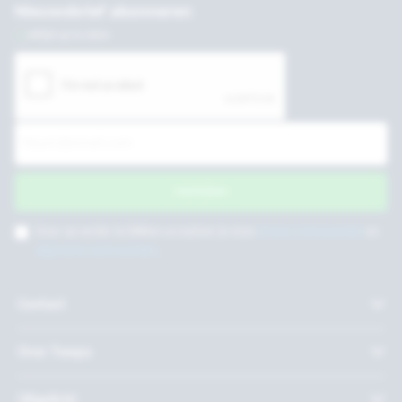
Nieuwsbrief abonneren
Altijd up to date
Inschrijven
Door op verder te klikken accepteer je onze
privacy voorwaarden
en
algemene voorwaarden
.
Contact
Over Twepa
Uitgelicht