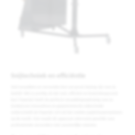
Snijtechniek en efficiëntie
Veel verpakken en verzenden kan van groot belang zijn voor je
bedrijf. Wel zo prettig als dat snel, efficiënt en kostenbesparend
kan! Paperjet heeft de perfecte verpakkingsoplossing voor je.
Dankzij een innovatieve en gepatenteerde snijtechniek
onderscheidt de Paperjet zich als het snelste papierkussensysteem
op de markt. Dat maakt dit apparaat uitermate geschikt voor
professionele verzenders met aanzienlijke volumes.