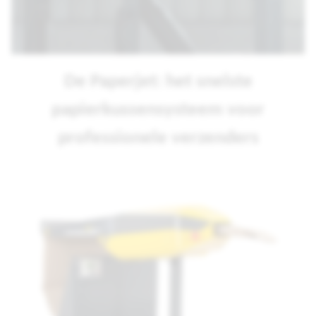
De Paperjet: het snelste
papierkussensysteem voor
professionele verzenders