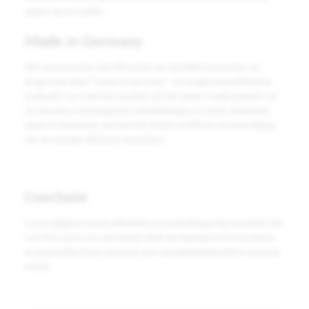
papier op een pallet.
Made in Germany
Alle componenten zijn afkomstig van dezelfde leverancier en
dragen het label "Made in Germany". De hulpbronnenefficiënte
productie van zowel de machine als het papier maakt gebruik van
de nieuwste technologische ontwikkelingen en vindt uitsluitend
plaats in Duitsland, met het ISO 50001-certificaat als bevestiging
van de energie-efficiënte werkwijze.
Conclusie
In een tijdperk waarin efficiëntie en kostenbesparing essentieel zijn
voor het succes van elk bedrijf, biedt de Paperjet een innovatieve
en kosteneffectieve oplossing voor verpakkingsbehoeften op grote
schaal.