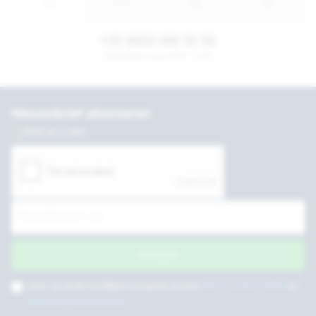
+31 (0)53 435 55 55
Werkdagen tussen 8:30 - 17:30
Nieuwsbrief abonneren
Altijd up to date
Inschrijven
Door op verder te klikken accepteer je onze
privacy voorwaarden
en
algemene voorwaarden
.