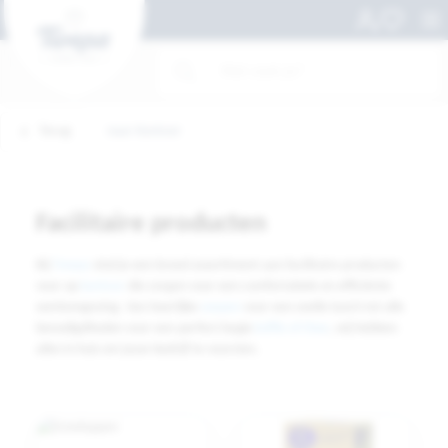
Terug
naar Kantoor
Facilitaire producten
Bij
Twepa
vind je een breed assortiment aan facilitaire producten
voor op
kantoor
die zorgen voor een comfortabele en efficiënte
werkomgeving. Van heerlijke
soepen
voor een snelle lunch tot alle
benodigdheden voor een perfect kopje
koffie of thee
, wij hebben
alles in huis om jouw bedrijf te voorzien.