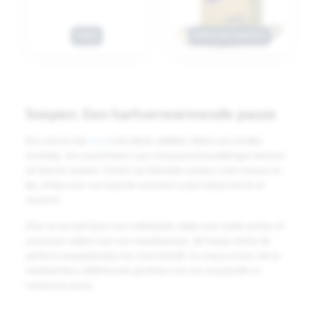
Soepen
Koffie & thee toebehoren
Soepen: Een hartverwarmende pauze
Een warme kop
soep
is de ideale opkikker tijdens een drukke
werkdag. Ons assortiment Cup-a-Soup grootverpakkingen bestaat
uit diverse smaken. Geniet van klassieke smaken zoals tomaat en
kip, of kies voor verrassende varianten zoals Indiase kerrie of
mosterd.
Of je nu op zoek bent naar individuele zakjes voor snelle porties of
automaat zakken voor een soepdispenser, bij Twepa vind je de
perfecte soepoplossing voor jouw bedrijf. Zo zorg je ervoor dat je
medewerkers altijd kunnen genieten van een smaakvolle en
voedzame pauze.