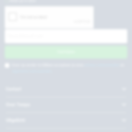
Altijd up to date
Inschrijven
Door op verder te klikken accepteer je onze
privacy voorwaarden
en
algemene voorwaarden
.
Contact
Over Twepa
Uitgelicht