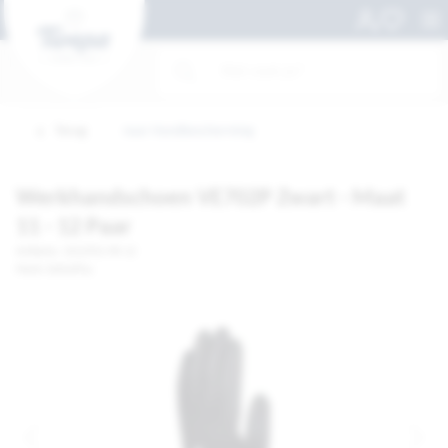
Terug
naar Handbescherming
Werkhandschoen VE702P Zwart - Maat
11 - 12 Paar
Artikelnr. 1012955-PK 12
Merk: DeltaPlus