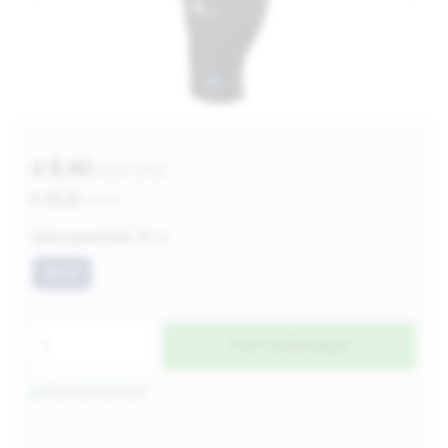
€ 8,40
excl btw
€ 10,16
incl btw
Verkoopeenheid:
PK 12
PK 12
In de winkelwagen
Ruim op voorraad