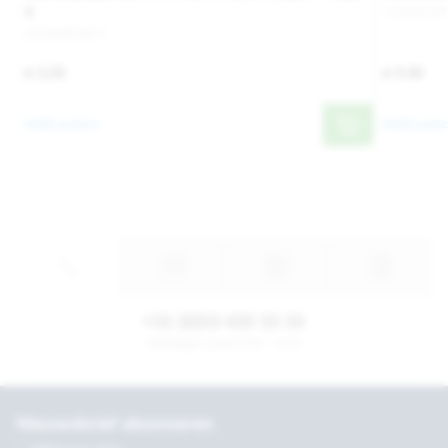
9
711924-MT
1013008-MT 9
€ 3,50
€ 9,40
Bekijk product
Bekijk produc
+31 (0)53 435 55 55
Werkdagen tussen 8:30 - 17:30
Nieuwsbrief abonneren