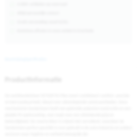
4.000+ artikelen op voorraad
Altijd persoonlijk contact
Gratis verzending vanaf €250,-
Kosteloos afhalen in onze winkel in Enschede
Beschrijving
Specificaties
Productinformatie
De werkhandschoen VE702P PU-Flex zwart combineert comfort, precisie
en betrouwbaarheid, ideaal voor uiteenlopende werkzaamheden. Deze
mechanische handschoen heeft een gebreide polyesterconstructie en een
gladde PU-palmcoating, wat zorgt voor een uitstekende grip en
behendigheid. De zwarte kleur is vrijwel niet vervuilend, waardoor de
handschoen perfect geschikt is voor gebruik in de auto-industrie en andere
sectoren waar hygiëne en netheid belangrijk zijn.