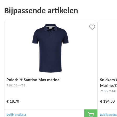
Bijpassende artikelen
Poloshirt Santino Max marine
Snickers 
710132-MT S
Marine/Z
710862-MT
€ 18,70
€ 134,50
Bekijk product
Bekijk produc