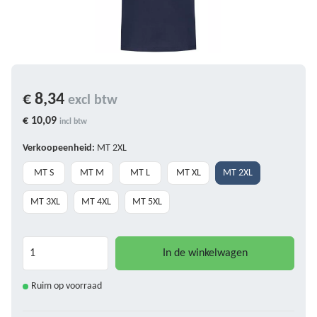
€ 8,34
excl btw
€ 10,09
incl btw
Verkoopeenheid:
MT 2XL
MT S
MT M
MT L
MT XL
MT 2XL
MT 3XL
MT 4XL
MT 5XL
In de winkelwagen
Ruim op voorraad