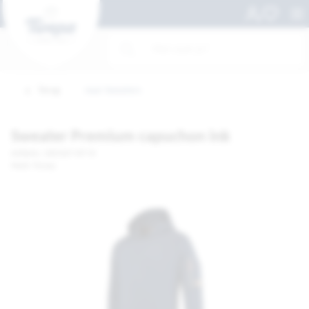
Terug
naar Sweaters
Sweater Premium capuchon ink
Artikelnr. 1003167-MT M
Merk: Tricorp