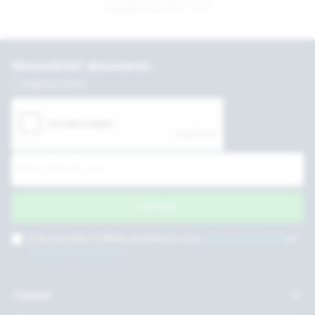
Werkdagen tussen 8:30 - 17:30
Nieuwsbrief abonneren
Altijd up to date
Inschrijven
Door op verder te klikken accepteer je onze
privacy voorwaarden
en
algemene voorwaarden
.
Contact