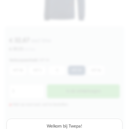
€ 32,67
excl btw
€ 39,53
incl btw
Verkoopeenheid:
MT M
MT XS
MT S
S
MT M
MT XL
In de winkelwagen
Niet op voorraad, wel te bestellen.
4.000+ artikelen op voorraad
Welkom bij Twepa!