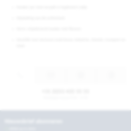
Masker per stuk verpakt in hygiënisch zakje
Clipsluiting aan de achterkant
Vorm: vrijademend masker met flenzen
Geschikt voor sectoren zoals bouw, industrie, chemie, transport en
meer
+31 (0)53 435 55 55
Werkdagen tussen 8:30 - 17:30
Nieuwsbrief abonneren
Altijd up to date