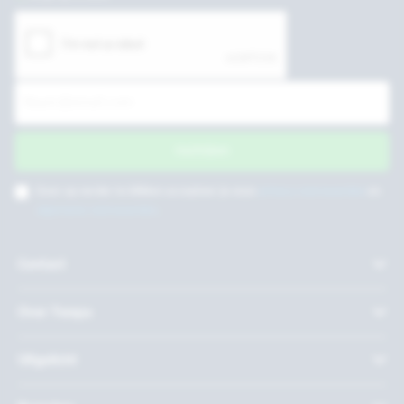
Inschrijven
Door op verder te klikken accepteer je onze
privacy voorwaarden
en
algemene voorwaarden
.
Contact
Over Twepa
Uitgelicht