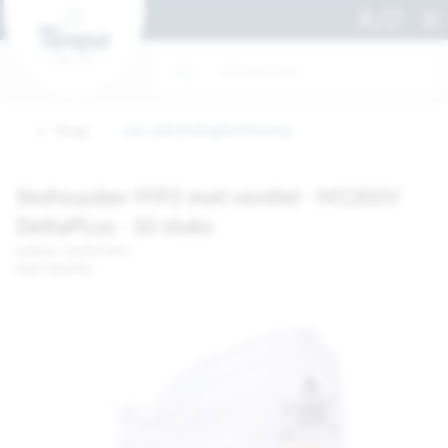
Terug
naar Ademhalingbescherming
Stofmasker FFP2 met ventiel - M1205V
DeltaPLus - 10 stuks
Artikelnr. 101282-DS10
Merk: DeltaPlus