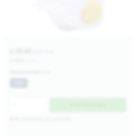
€ 18,60
excl btw
€ 22,51
incl btw
Verkoopeenheid:
DS10
DS10
In de winkelwagen
Niet op voorraad, wel te bestellen.