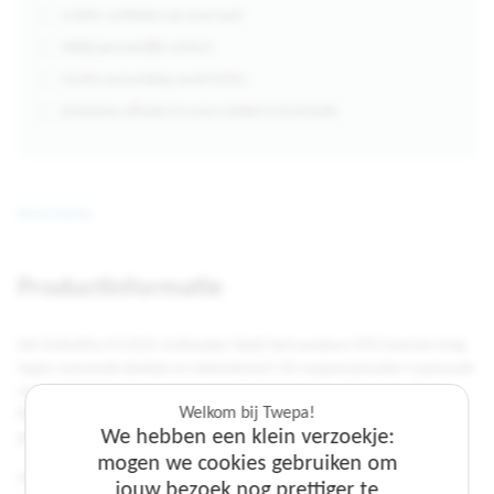
4.000+ artikelen op voorraad
Altijd persoonlijk contact
Gratis verzending vanaf €250,-
Kosteloos afhalen in onze winkel in Enschede
Beschrijving
Productinformatie
Het DeltaPlus M1205V stofmasker biedt betrouwbare FFP2-bescherming
tegen zwevende deeltjes en dolomietstof. Dit wegwerpmasker is gemaakt
van synthetisch niet-geweven materiaal en bestaat uit 4 opvouwbare
Welkom bij Twepa!
flappen, waardoor het zich eenvoudig aanpast aan verschillende
We hebben een klein verzoekje:
gezichtsvormen.
mogen we cookies gebruiken om
Voor extra draagcomfort is het masker voorzien van een geïntegreerde
jouw bezoek nog prettiger te