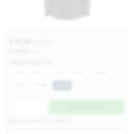
€ 93,45
excl btw
€ 113,07
incl btw
Verkoopeenheid:
MT 5XL
MT S
MT M
MT L
MT XL
MT 2XL
MT 3XL
MT 4XL
MT 5XL
In de winkelwagen
Niet op voorraad, wel te bestellen.