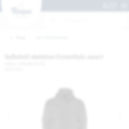
Terug
naar Softshell jassen
Softshell skeleton Essentials zwart
Artikelnr. 102042861-MT 5XL
Merk: Printer