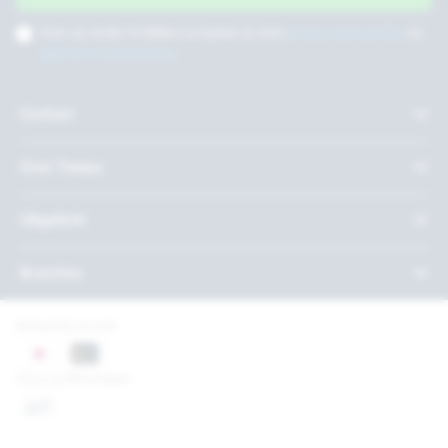
Door op verder te klikken accepteer je onze
privacy voorwaarden
en
algemene voorwaarden
.
Contact
Over Twepa
Uitgelicht
Branches
Betaal bij ons met
Onze certificeringen