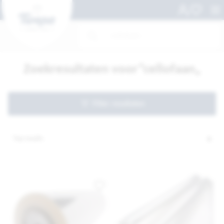
Zoekresultaten voor”cellofaan„
Filter resultaten