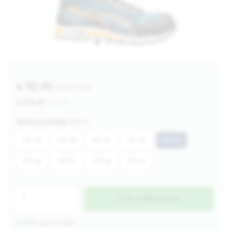
€ 92,95
excl btw
€ 112,47
incl btw
Verkoopeenheid:
MT 43
MT 39
MT 40
MT 41
MT 42
MT 43
MT 44
MT 45
MT 46
MT 47
In de winkelwagen
Ruim op voorraad