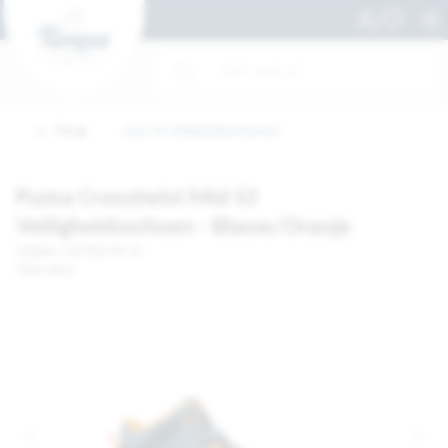
Terug
naar S3 veiligheidsschoenen
Puma Crosstwist Mid S3
Veiligheidsschoen - Blauw/Oranje
Artikelnr. 1017303-MT 43
Merk: puma