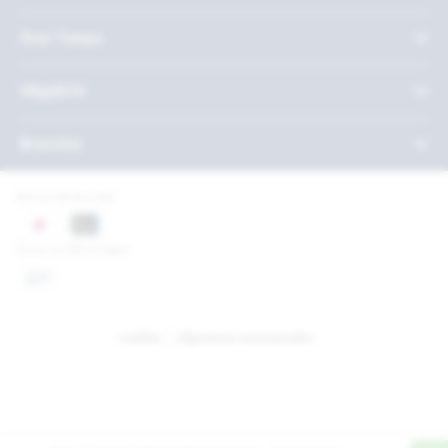
Over Twepa
Uitgelicht
Branches
Betaal bij ons met
Onze certificeringen
Cookies
Algemene voorwaarden