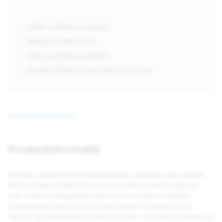
4.000+ artikelen op voorraad
Altijd persoonlijk contact
Gratis verzending vanaf €250,-
Kosteloos afhalen in onze winkel in Enschede
Beschrijving
Specificaties
Productinformatie
De Puma Crosstwist Mid S3 veiligheidsschoen combineert een sportieve
look met hoogwaardige bescherming. De schoen heeft een glasvezel
neus, is extra verstevigd bij de hiel en tenen en heeft een flexibele,
metaalvrije FAP-tussenzool die je voeten beschermt tegen scherpe
objecten. Het bovenmateriaal bestaat uit leder, microvezel en textiel voor