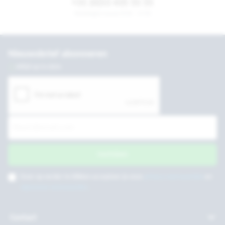
+31 (0)53 435 55 55
Werkdagen tussen 8:30 - 17:30
Nieuwsbrief abonneren
Altijd up to date
Inschrijven
Door op verder te klikken accepteer je onze
privacy voorwaarden
en
algemene voorwaarden
.
Contact