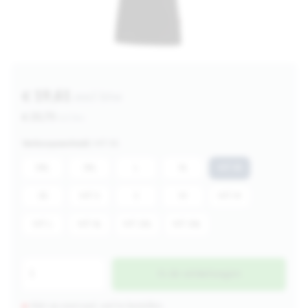
€ 19,61
excl btw
€ 23,73
incl btw
Verkoopeenheid:
MT XS
XXL
3XL
L
XL
MT XS
XS
MT S
S
M
MT M
MT L
MT XL
MT 2XL
MT 3XL
In de winkelwagen
Niet op voorraad, wel te bestellen.