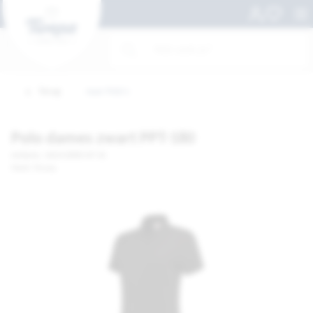
Terug
naar Polo's
Polo dames zwart PPT-180
Artikelnr. 100315808-MT XS
Merk: Tricorp