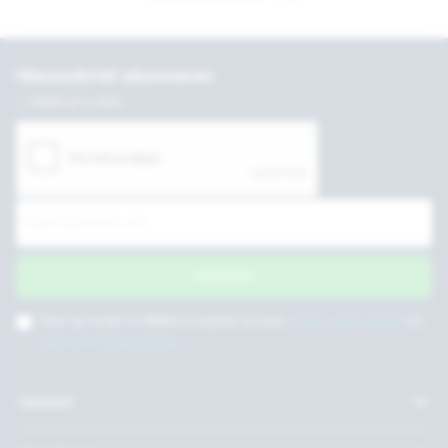
Nieuwsbrief abonneren
Altijd up to date
Inschrijven
Door op verder te klikken accepteer je onze
privacy voorwaarden
en
algemene voorwaarden
.
Contact