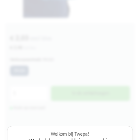
€ 2,03
excl btw
€ 2,46
incl btw
Verkoopeenheid:
PK100
PK100
In de winkelwagen
Ruim op voorraad
4.000+ artikelen op voorraad
Welkom bij Twepa!
Altijd persoonlijk contact