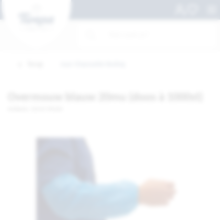
Terug
naar Disposable kleding
Overmouw blauw 20mu (doos à 1000st)
Artikelnr. 10147-PK100