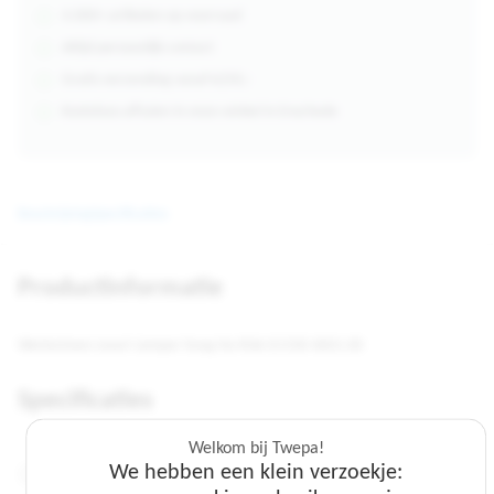
4.000+ artikelen op voorraad
Altijd persoonlijk contact
Gratis verzending vanaf €250,-
Kosteloos afhalen in onze winkel in Enschede
Beschrijving
Specificaties
Productinformatie
Werkschoen zwart Jumper hoog No Risk S3 ESD 6601.00
Specificaties
Welkom bij Twepa!
We hebben een klein verzoekje:
Veiligheidsrating:
S3