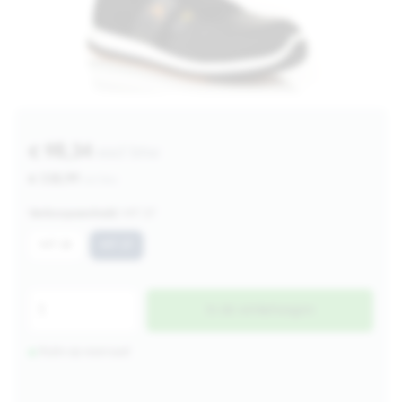
€ 98,34
excl btw
€ 118,99
incl btw
Verkoopeenheid:
MT 37
MT 36
MT 37
In de winkelwagen
Ruim op voorraad