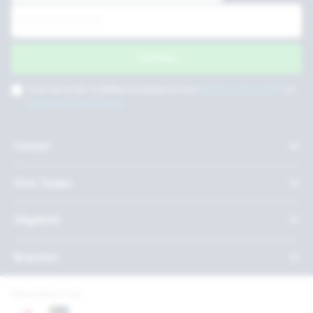
Inschrijven
Door op verder te klikken accepteer je onze
privacy voorwaarden
en
algemene voorwaarden
.
Contact
Over Twepa
Uitgelicht
Branches
Betaal bij ons met