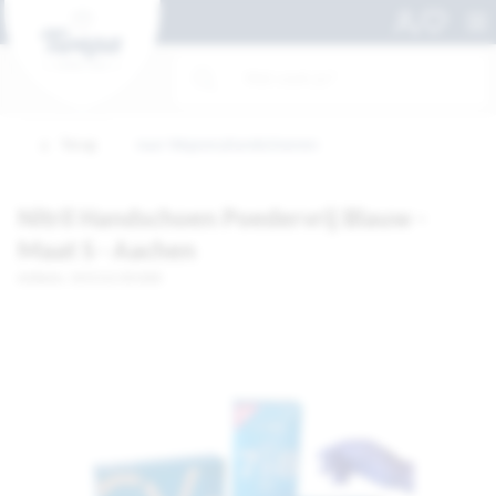
Terug
naar Wegwerphandschoenen
Nitril Handschoen Poedervrij Blauw -
Maat S - Aachen
Artikelnr. 1015112-DS1000