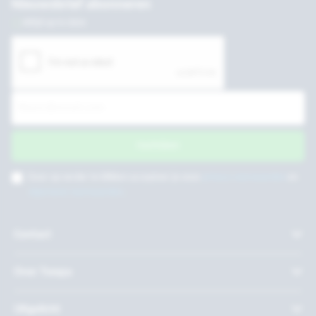
Nieuwsbrief abonneren
Altijd up to date
Inschrijven
Door op verder te klikken accepteer je onze
privacy voorwaarden
en
algemene voorwaarden
.
Contact
Over Twepa
Uitgelicht