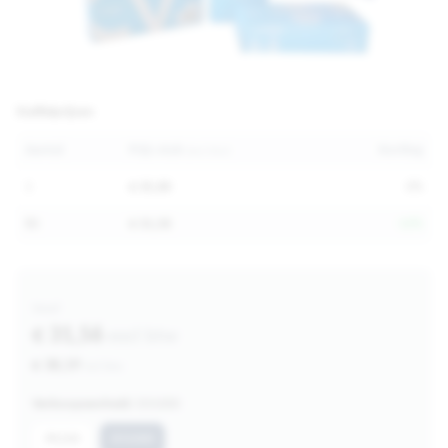
Staffelprijzen
Aantal
Prijs stuk
Korting
(excl btw)
1
€ 35,00
0%
80
€ 31,56
-10%
Vanaf
€ 31,56
excl btw
€ 38,19
incl btw
Verkoopeenheid:
DS1000
PK100
DS1000