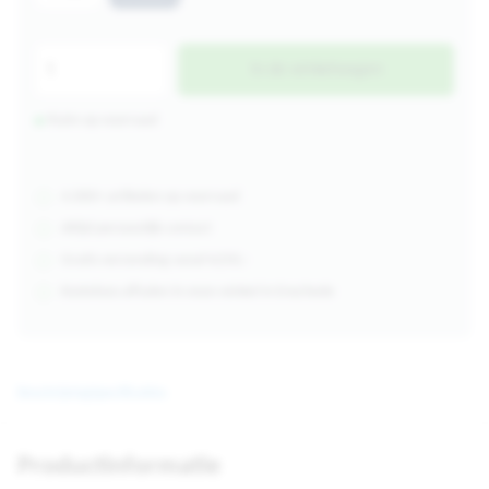
In de winkelwagen
Ruim op voorraad
4.000+ artikelen op voorraad
Altijd persoonlijk contact
Gratis verzending vanaf €250,-
Kosteloos afhalen in onze winkel in Enschede
Beschrijving
Specificaties
Productinformatie