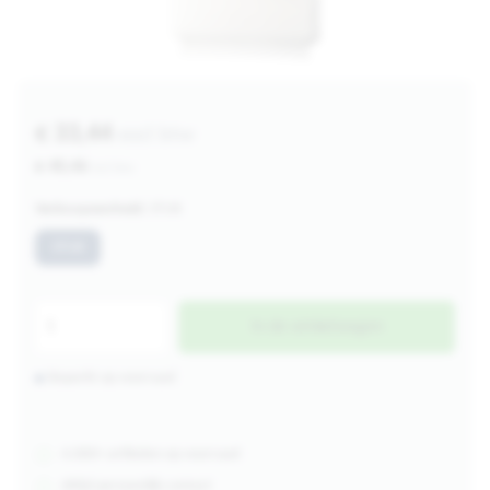
€ 33,44
excl btw
€ 40,46
incl btw
Verkoopeenheid:
STUK
STUK
In de winkelwagen
Beperkt op voorraad
4.000+ artikelen op voorraad
Altijd persoonlijk contact