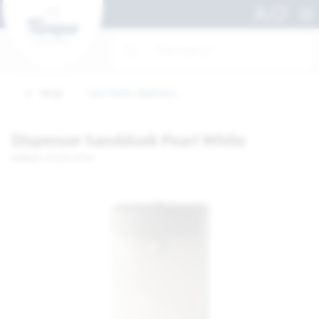
Terug
naar Papier dispensers
Dispenser handdoek Pearl White
Artikelnr. 115192-STUK