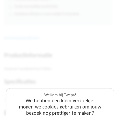
Gratis verzending vanaf €250,-
Kosteloos afhalen in onze winkel in Enschede
Beschrijving
Specificaties
Productinformatie
Dispenser handdoek Pearl White
Specificaties
Welkom bij Twepa!
Kleur:
Wit
We hebben een klein verzoekje:
mogen we cookies gebruiken om jouw
Handdoekjes voor deze
bezoek nog prettiger te maken?
Welkom bij Twepa!
Welkom bij Twepa!