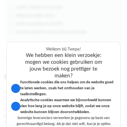
4.000+ artikelen op voorraad
Altijd persoonlijk contact
Gratis verzending vanaf €250,-
Kosteloos afhalen in onze winkel in Enschede
Welkom bij Twepa!
We hebben een klein verzoekje:
Beschrijving
Specificaties
mogen we cookies gebruiken om
jouw bezoek nog prettiger te
Welkom bij Twepa!
Welkom bij Twepa!
maken?
Productinformatie
We hebben een klein verzoekje:
We hebben een klein verzoekje:
Functionele cookies die ons helpen om de website goed
mogen we cookies gebruiken om
mogen we cookies gebruiken om
te laten werken, zoals het onthouden van je
De zwarte Theo heren zorgbroek combineert een sportieve uitstraling
jouw bezoek nog prettiger te
jouw bezoek nog prettiger te
taalinstellingen.
met functionaliteit. Deze pantalon heeft een moderne jeans-look en is
maken?
maken?
Analytische cookies waarmee we bijvoorbeeld kunnen
voorzien van meerdere zakken, inclusief een praktische dijbeenzak. De
zien hoe lang je op onze website blijft, zodat we onze
Functionele cookies die ons helpen om de website goed
Functionele cookies die ons helpen om de website goed
broek heeft een gedeeltelijk elastische tailleband voor extra comfort. Het
website kunnen blijven doorontwikkelen.
te laten werken, zoals het onthouden van je
te laten werken, zoals het onthouden van je
gebruik van hoogwaardige stretch stof (65% polyester, 32% katoen, 3%
Sommige leveranciers verwerken je gegevens op basis van
taalinstellingen.
taalinstellingen.
elasthan) zorgt voor optimale bewegingsvrijheid tijdens het werk.
gerechtvaardigd belang. Als je dat niet wilt, kun je je opties
Analytische cookies waarmee we bijvoorbeeld kunnen
Analytische cookies waarmee we bijvoorbeeld kunnen