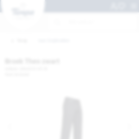
Terug
naar Zorgbroeken
Broek Theo zwart
Artikelnr. 100410737-MT 58
Merk: De Berkel