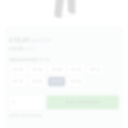
€ 51,21
excl btw
€ 61,96
incl btw
Verkoopeenheid:
MT 58
MT 44
MT 46
MT 48
MT 50
MT 52
MT 54
MT 56
MT 58
MT 60
In de winkelwagen
Ruim op voorraad