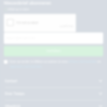
Nieuwsbrief abonneren
Altijd up to date
Inschrijven
Door op verder te klikken accepteer je onze
privacy voorwaarden
en
algemene voorwaarden
.
Contact
Over Twepa
Uitgelicht